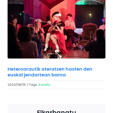
Larger
Image
Heteroarautik ateratzen hasten den
euskal jendartean barna
2023/08/16
|
Tags:
Kazeta
Elkarbanatu