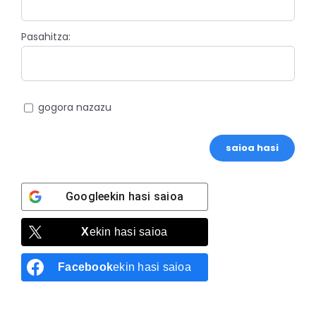
Pasahitza:
gogora nazazu
saioa hasi
Google
ekin hasi saioa
X
ekin hasi saioa
Facebook
ekin hasi saioa