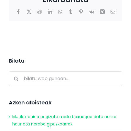
Facebook
X
Reddit
LinkedIn
WhatsApp
Tumblr
Pinterest
Vk
Xing
E-
posta
Bilatu
Search
for:
Azken albisteak
Mutilek baino ongizate maila baxuagoa dute neska
haur eta nerabe gipuzkoarrek