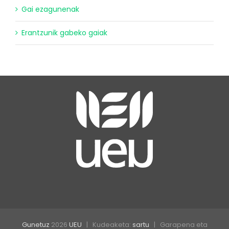
Gai ezagunenak
Erantzunik gabeko gaiak
Gunetuz
2026
UEU
| Kudeaketa:
sartu
| Garapena eta