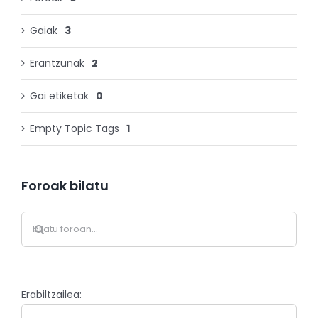
Gaiak
3
Erantzunak
2
Gai etiketak
0
Empty Topic Tags
1
Foroak bilatu
Erabiltzailea: