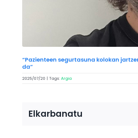
“Pazienteen segurtasuna kolokan jartze
da”
2025/07/20
|
Tags:
Argia
Elkarbanatu