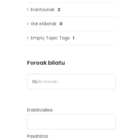
Erantzunak
2
Gai etiketak
0
Empty Topic Tags
1
Foroak bilatu
Erabiltzailea:
Pasahitza: