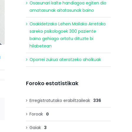
Osasunari kalte handiagoa egiten dio
amatasunak aitatasunak baino
Osakidetzako Lehen Mailako Arretako
sareko psikologoek 300 paziente
baino gehiago artatu dituzte bi
hilabetean
a
Oporrei zukua ateratzeko aholkuak
Foroko estatistikak
Erregistratutako erabiltzaileak
336
E-
Foroak
0
posta
Gaiak
3