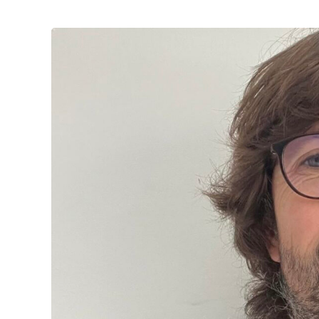
View
Larger
Image