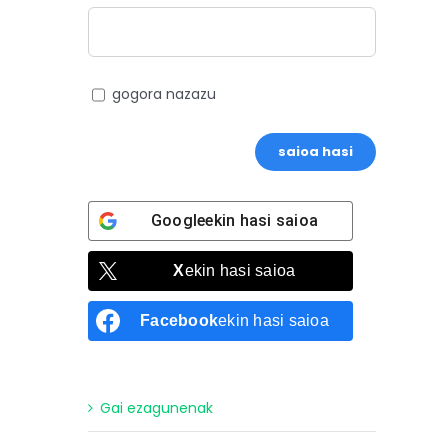
gogora nazazu
saioa hasi
Google
ekin hasi saioa
X
ekin hasi saioa
Facebook
ekin hasi saioa
Gai ezagunenak