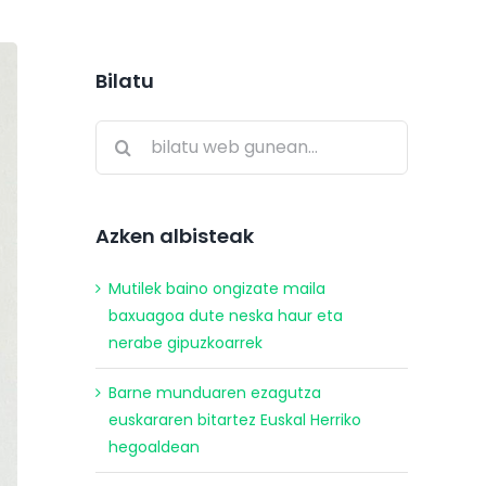
Bilatu
Search
for:
Azken albisteak
Mutilek baino ongizate maila
baxuagoa dute neska haur eta
nerabe gipuzkoarrek
Barne munduaren ezagutza
euskararen bitartez Euskal Herriko
hegoaldean