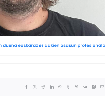
n duena euskaraz ez dakien osasun profesional
Facebook
X
Reddit
LinkedIn
WhatsApp
Tumblr
Pinterest
Vk
Xing