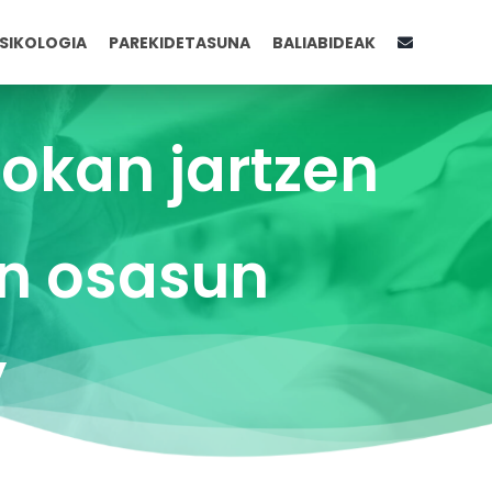
SIKOLOGIA
PAREKIDETASUNA
BALIABIDEAK
okan jartzen
en osasun
”