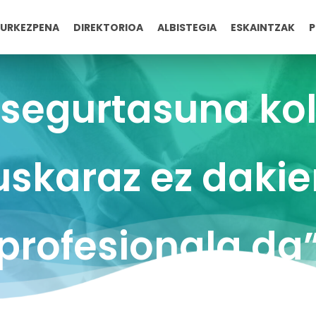
URKEZPENA
DIREKTORIOA
ALBISTEGIA
ESKAINTZAK
P
 segurtasuna kol
skaraz ez daki
profesionala da