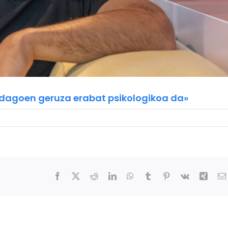
n dagoen geruza erabat psikologikoa da»
Facebook
X
Reddit
LinkedIn
WhatsApp
Tumblr
Pinterest
Vk
Xing