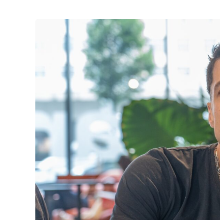
View
Larger
Image