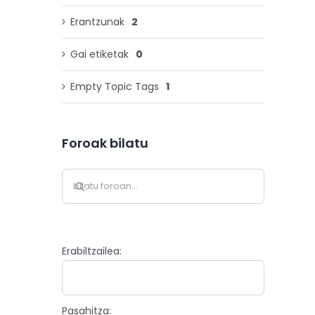
Erantzunak
2
Gai etiketak
0
Empty Topic Tags
1
Foroak bilatu
Erabiltzailea:
Pasahitza: