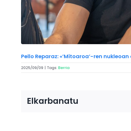
Pello Reparaz: «’Mitoaroa’-ren nukleoa
2025/09/09
|
Tags:
Berria
Elkarbanatu