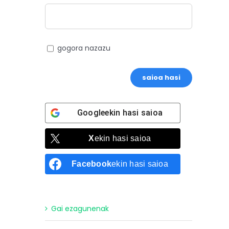
gogora nazazu
saioa hasi
Google
ekin hasi saioa
X
ekin hasi saioa
Facebook
ekin hasi saioa
Gai ezagunenak