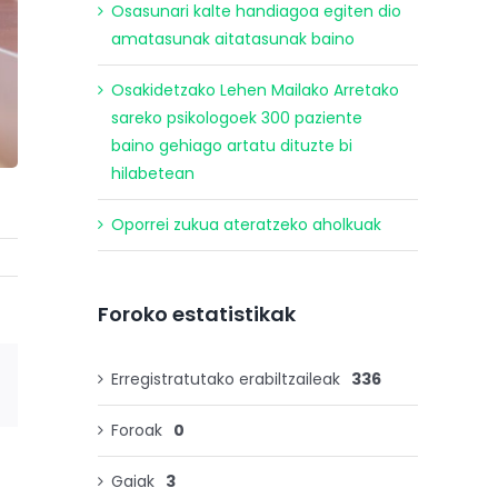
Osasunari kalte handiagoa egiten dio
amatasunak aitatasunak baino
Osakidetzako Lehen Mailako Arretako
sareko psikologoek 300 paziente
baino gehiago artatu dituzte bi
hilabetean
Oporrei zukua ateratzeko aholkuak
Foroko estatistikak
Erregistratutako erabiltzaileak
336
E-
posta
Foroak
0
Gaiak
3