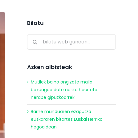
Bilatu
Search
for:
Azken albisteak
Mutilek baino ongizate maila
baxuagoa dute neska haur eta
nerabe gipuzkoarrek
Barne munduaren ezagutza
euskararen bitartez Euskal Herriko
hegoaldean