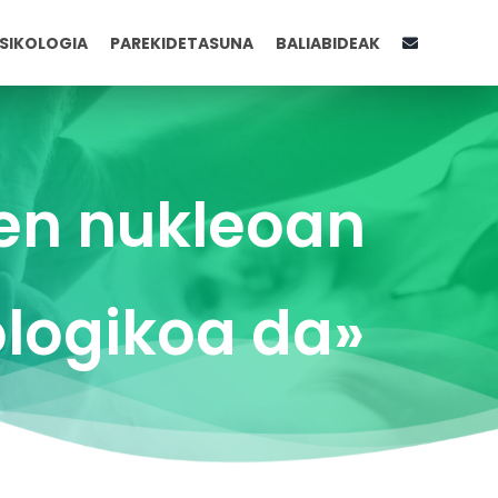
SIKOLOGIA
PAREKIDETASUNA
BALIABIDEAK
ren nukleoan
logikoa da»