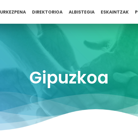
URKEZPENA
DIREKTORIOA
ALBISTEGIA
ESKAINTZAK
P
Gipuzkoa