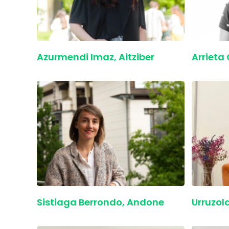
Azurmendi Imaz, Aitziber
Arrieta 
Sistiaga Berrondo, Andone
Urruzol