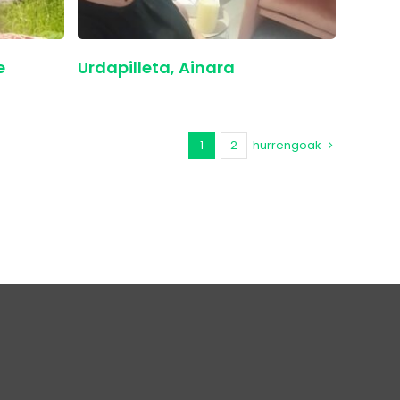
e
Urdapilleta, Ainara
1
2
hurrengoak