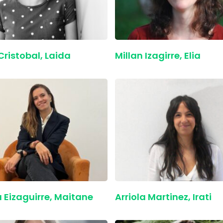
Cristobal, Laida
Millan Izagirre, Elia
a Eizaguirre, Maitane
Arriola Martinez, Irati