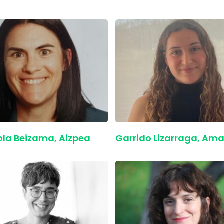
la Beizama, Aizpea
Garrido Lizarraga, Ama