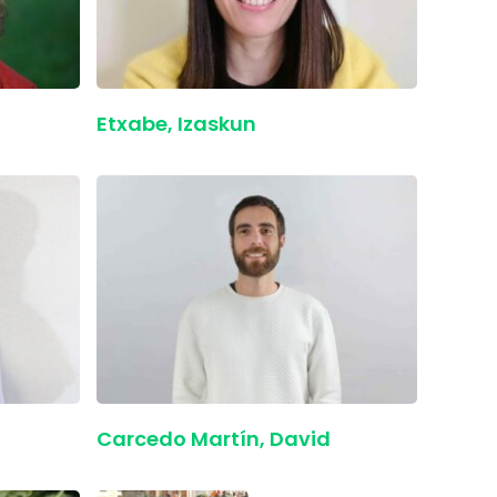
Etxabe, Izaskun
Carcedo Martín, David