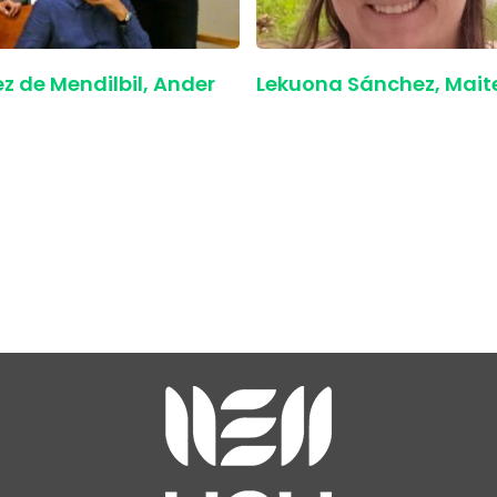
z de Mendilbil, Ander
Lekuona Sánchez, Mait