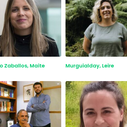
 Zaballos, Maite
Murguialday, Leire