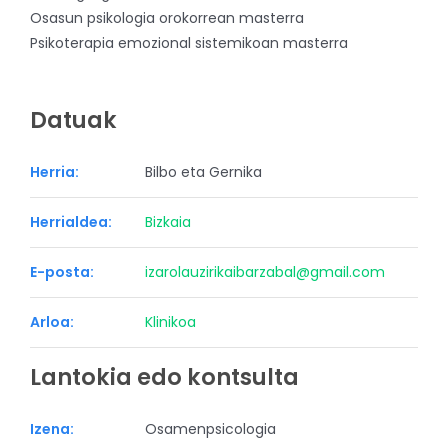
Osasun psikologia orokorrean masterra
Psikoterapia emozional sistemikoan masterra
Datuak
Herria:
Bilbo eta Gernika
Herrialdea:
Bizkaia
E-posta:
izarolauzirikaibarzabal@gmail.com
Arloa:
Klinikoa
Lantokia edo kontsulta
Izena:
Osamenpsicologia