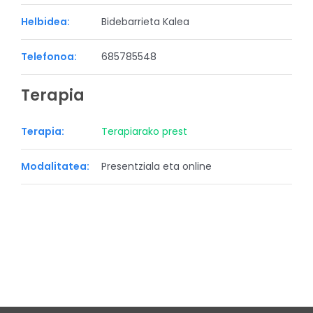
Helbidea:
Bidebarrieta Kalea
Telefonoa:
685785548
Terapia
Terapia:
Terapiarako prest
Modalitatea:
Presentziala eta online