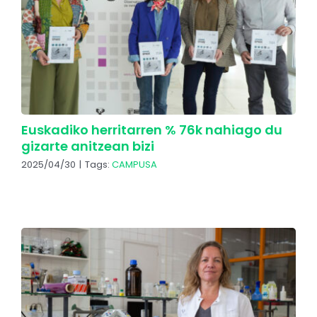
Euskadiko herritarren % 76k nahiago du
gizarte anitzean bizi
2025/04/30
|
Tags:
CAMPUSA