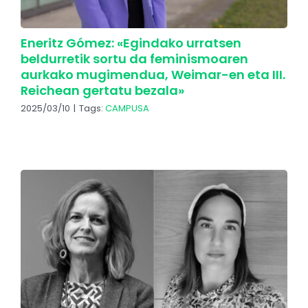
Eneritz Gómez: «Egindako urratsen
beldurretik sortu da feminismoaren
aurkako mugimendua, Weimar-en eta III.
Reichean gertatu bezala»
2025/03/10
|
Tags:
CAMPUSA