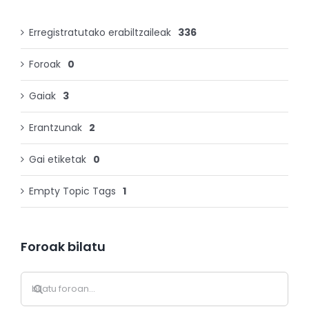
Erregistratutako erabiltzaileak
336
Foroak
0
Gaiak
3
Erantzunak
2
Gai etiketak
0
Empty Topic Tags
1
Foroak bilatu