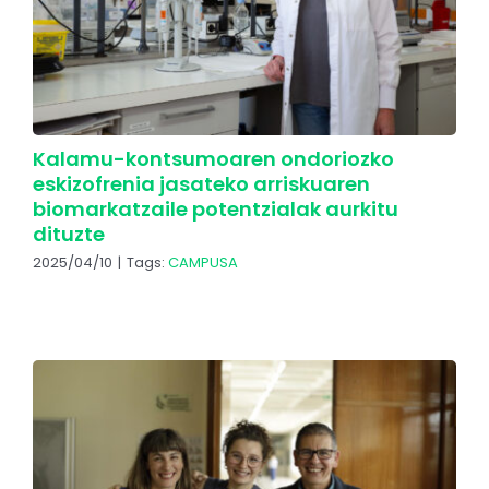
Kalamu-kontsumoaren ondoriozko
eskizofrenia jasateko arriskuaren
biomarkatzaile potentzialak aurkitu
dituzte
2025/04/10
|
Tags:
CAMPUSA