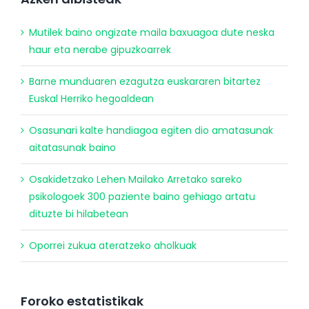
Mutilek baino ongizate maila baxuagoa dute neska
haur eta nerabe gipuzkoarrek
Barne munduaren ezagutza euskararen bitartez
Euskal Herriko hegoaldean
Osasunari kalte handiagoa egiten dio amatasunak
aitatasunak baino
Osakidetzako Lehen Mailako Arretako sareko
psikologoek 300 paziente baino gehiago artatu
dituzte bi hilabetean
Oporrei zukua ateratzeko aholkuak
Foroko estatistikak