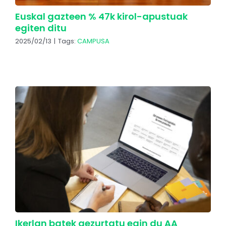
Euskal gazteen % 47k kirol-apustuak
egiten ditu
2025/02/13
|
Tags:
CAMPUSA
Ikerlan batek gezurtatu egin du AA