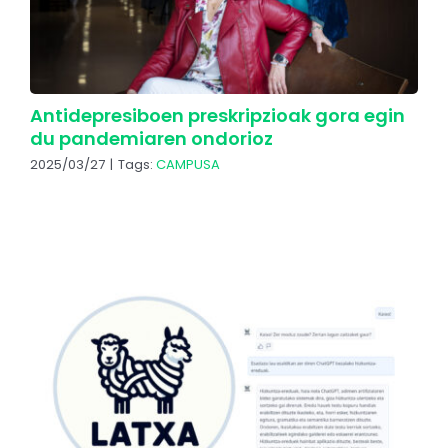
Antidepresiboen preskripzioak gora egin
du pandemiaren ondorioz
2025/03/27
|
Tags:
CAMPUSA