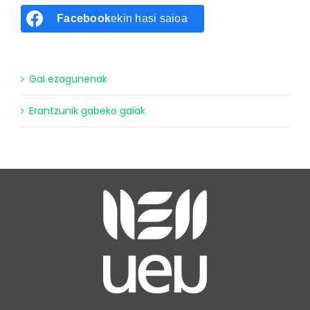
Facebook
ekin hasi saioa
Gai ezagunenak
Erantzunik gabeko gaiak