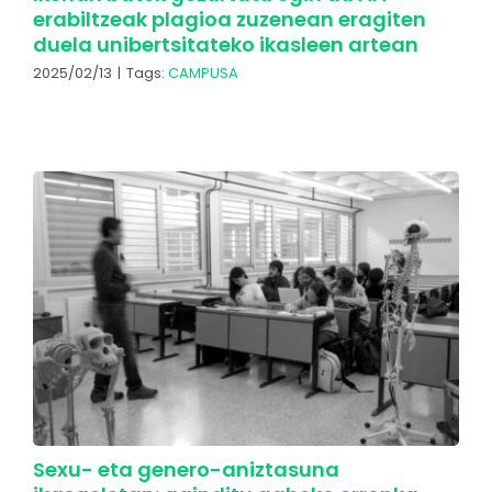
erabiltzeak plagioa zuzenean eragiten
duela unibertsitateko ikasleen artean
2025/02/13
|
Tags:
CAMPUSA
Sexu- eta genero-aniztasuna