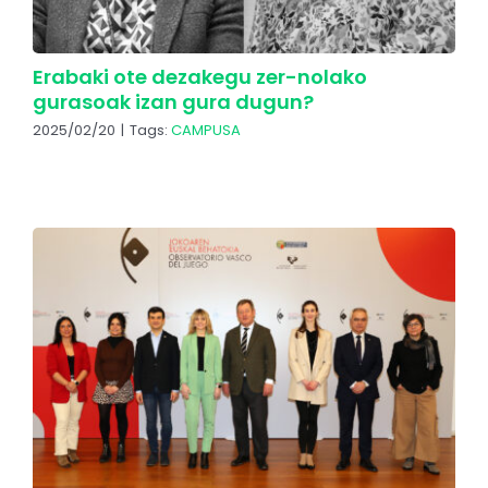
Erabaki ote dezakegu zer-nolako
gurasoak izan gura dugun?
2025/02/20
|
Tags:
CAMPUSA