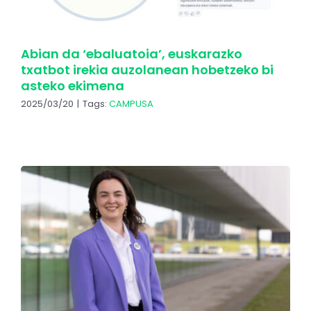
Abian da ‘ebaluatoia’, euskarazko
txatbot irekia auzolanean hobetzeko bi
asteko ekimena
2025/03/20
|
Tags:
CAMPUSA