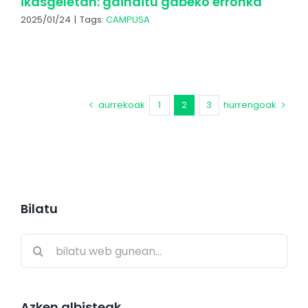
ikasgeletan: gainditu gabeko erronka
2025/01/24
|
Tags:
CAMPUSA
aurrekoak
1
2
3
hurrengoak
Bilatu
Search
for:
Azken albisteak