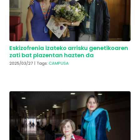
Eskizofrenia izateko arrisku genetikoaren
zati bat plazentan hazten da
2025/03/27
|
Tags:
CAMPUSA