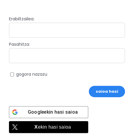
Erabiltzailea:
Pasahitza:
gogora nazazu
saioa hasi
Google
ekin hasi saioa
X
ekin hasi saioa