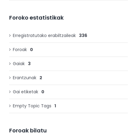
Foroko estatistikak
Erregistratutako erabiltzaileak
336
Foroak
0
Gaiak
3
Erantzunak
2
Gai etiketak
0
Empty Topic Tags
1
Foroak bilatu