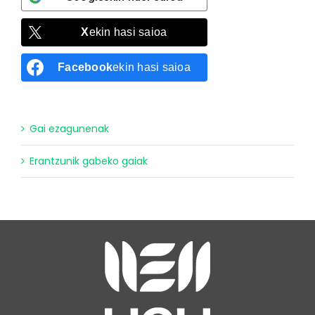
X
ekin hasi saioa
Facebook
ekin hasi saioa
Gai ezagunenak
Erantzunik gabeko gaiak