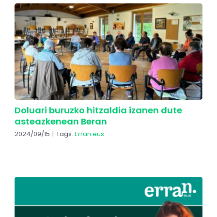
Doluari buruzko hitzaldia izanen dute
asteazkenean Beran
2024/09/15
|
Tags:
Erran.eus