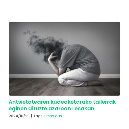
Antsietatearen kudeaketarako tailerrak
eginen dituzte azaroan Lesakan
2024/10/29
|
Tags:
Erran.eus