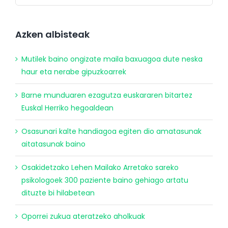
Azken albisteak
Mutilek baino ongizate maila baxuagoa dute neska
haur eta nerabe gipuzkoarrek
Barne munduaren ezagutza euskararen bitartez
Euskal Herriko hegoaldean
Osasunari kalte handiagoa egiten dio amatasunak
aitatasunak baino
Osakidetzako Lehen Mailako Arretako sareko
psikologoek 300 paziente baino gehiago artatu
dituzte bi hilabetean
Oporrei zukua ateratzeko aholkuak