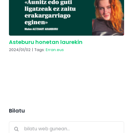
Asteburu honetan laurekin
2024/01/02
|
Tags:
Erran.eus
Bilatu
Search
for: