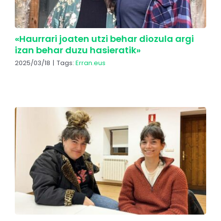
«Haurrari joaten utzi behar diozula argi
izan behar duzu hasieratik»
2025/03/18
|
Tags:
Erran.eus