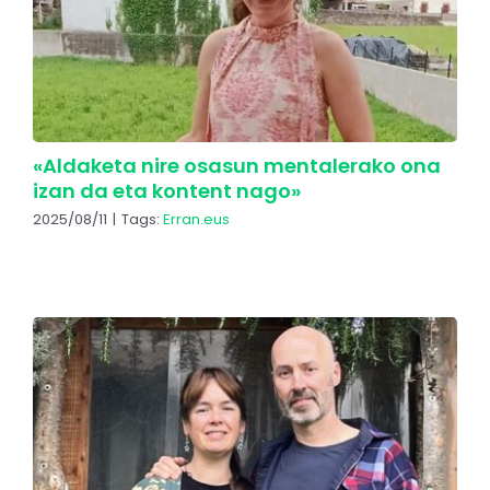
«Aldaketa nire osasun mentalerako ona
izan da eta kontent nago»
2025/08/11
|
Tags:
Erran.eus