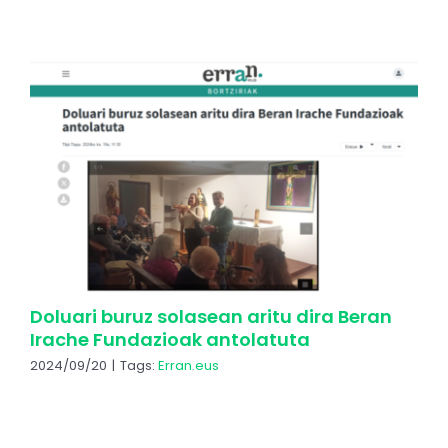
Doluari buruz solasean aritu dira Beran
Irache Fundazioak antolatuta
2024/09/20
|
Tags:
Erran.eus