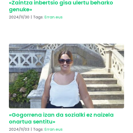
«Zaintza inbertsio gisa ulertu beharko
genuke»
2024/11/30
|
Tags:
Erran.eus
«Gogorrena izan da sozialki ez naizela
onartua sentitu»
2024/11/03
|
Tags:
Erran.eus