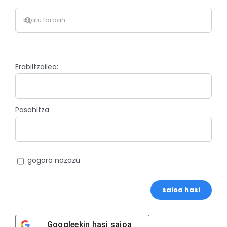
Erabiltzailea:
Pasahitza:
gogora nazazu
saioa hasi
Google
ekin hasi saioa