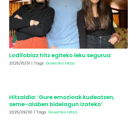
Lodifobiaz hitz egiteko leku segurua
2025/10/31
|
Tags:
Goierriko Hitza
Hitzaldia: ‘Gure emozioak kudeatzen,
seme-alaben bidelagun izateko’
2025/09/30
|
Tags:
Goierriko Hitza