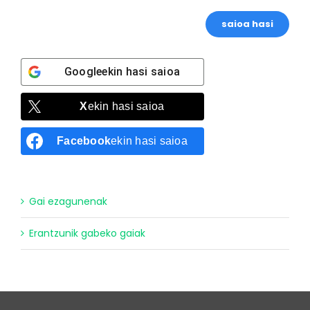
saioa hasi
Google
ekin hasi saioa
X
ekin hasi saioa
Facebook
ekin hasi saioa
Gai ezagunenak
Erantzunik gabeko gaiak