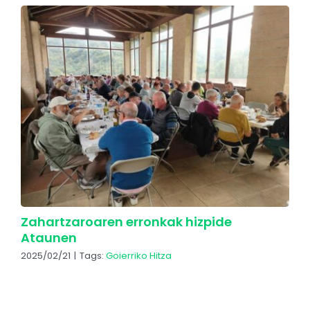
Zahartzaroaren erronkak hizpide
Ataunen
2025/02/21
|
Tags:
Goierriko Hitza