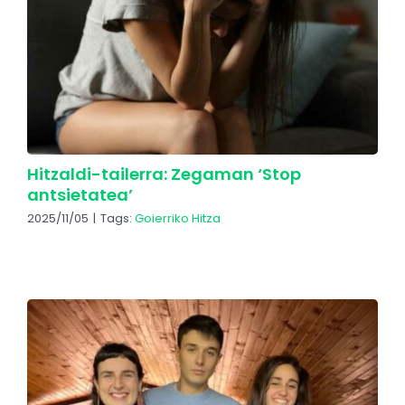
Hitzaldi-tailerra: Zegaman ‘Stop
antsietatea’
2025/11/05
|
Tags:
Goierriko Hitza