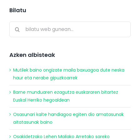
Bilatu
Search
for:
Azken albisteak
Mutilek baino ongizate maila baxuagoa dute neska
haur eta nerabe gipuzkoarrek
Barne munduaren ezagutza euskararen bitartez
Euskal Herriko hegoaldean
Osasunari kalte handiagoa egiten dio amatasunak
aitatasunak baino
Osakidetzako Lehen Mailako Arretako sareko