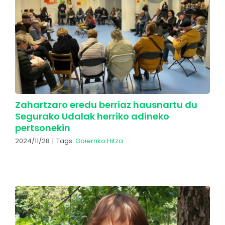
Zahartzaro eredu berriaz hausnartu du
Segurako Udalak herriko adineko
pertsonekin
2024/11/28
|
Tags:
Goierriko Hitza