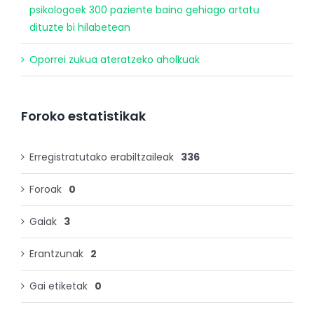
psikologoek 300 paziente baino gehiago artatu
dituzte bi hilabetean
Oporrei zukua ateratzeko aholkuak
Foroko estatistikak
Erregistratutako erabiltzaileak
336
Foroak
0
Gaiak
3
Erantzunak
2
Gai etiketak
0