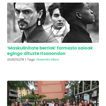
‘Maskulinitate berriak’ formazio saioak
egingo dituzte Itsasondon
2025/02/16
|
Tags:
Goierriko Hitza