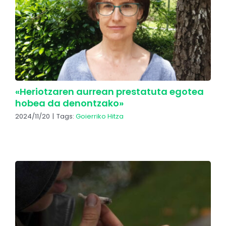
«Heriotzaren aurrean prestatuta egotea
hobea da denontzako»
2024/11/20
|
Tags:
Goierriko Hitza