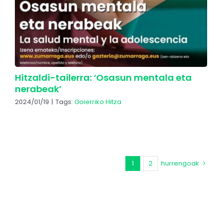
Hitzaldi-tailerra: ‘Osasun mentala eta
nerabeak’
2024/01/19
|
Tags:
Goierriko Hitza
1
2
hurrengoak