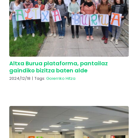
Altxa Burua plataforma, pantailaz
gaindiko bizitza baten alde
2024/12/18
|
Tags:
Goierriko Hitza