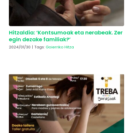
Hitzaldia: ‘Kontsumoak eta nerabeak. Zer
egin dezake familiak?’
2024/01/30
|
Tags:
Goierriko Hitza