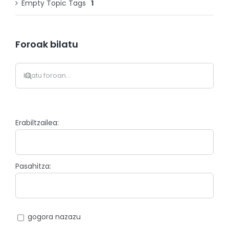
Empty Topic Tags
1
Foroak bilatu
Erabiltzailea:
Pasahitza:
gogora nazazu